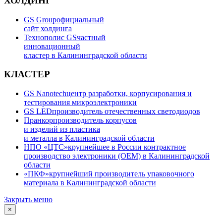
ХОЛДИНГ
GS Group
официальный
сайт холдинга
Технополис GS
частный
инновационный
кластер в Калининградской области
КЛАСТЕР
GS Nanotech
центр разработки, корпусирования и
тестирования микроэлектроники
GS LED
производитель отечественных светодиодов
Пранкор
производитель корпусов
и изделий из пластика
и металла в Калининградской области
НПО «ЦТС»
крупнейшее в России контрактное
производство электроники (OEM) в Калининградской
области
«ПКФ»
крупнейший производитель упаковочного
материала в Калининградской области
Закрыть меню
×