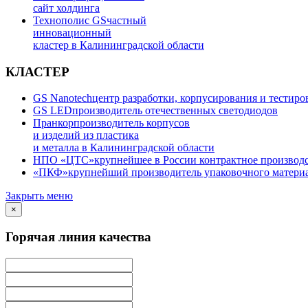
сайт холдинга
Технополис GS
частный
инновационный
кластер в Калининградской области
КЛАСТЕР
GS Nanotech
центр разработки, корпусирования и тестир
GS LED
производитель отечественных светодиодов
Пранкор
производитель корпусов
и изделий из пластика
и металла в Калининградской области
НПО «ЦТС»
крупнейшее в России контрактное производ
«ПКФ»
крупнейший производитель упаковочного материа
Закрыть меню
×
Горячая линия качества