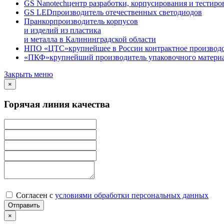
GS Nanotech
центр разработки, корпусирования и тестир
GS LED
производитель отечественных светодиодов
Пранкор
производитель корпусов
и изделий из пластика
и металла в Калининградской области
НПО «ЦТС»
крупнейшее в России контрактное производ
«ПКФ»
крупнейший производитель упаковочного материа
Закрыть меню
×
Горячая линия качества
Согласен с
условиями обработки персональных данных
×