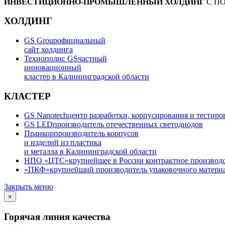
ИНВЕСТИЦИОННО-ПРОМЫШЛЕННЫЙ ХОЛДИНГ
С П
ХОЛДИНГ
GS Group
официальный
сайт холдинга
Технополис GS
частный
инновационный
кластер в Калининградской области
КЛАСТЕР
GS Nanotech
центр разработки, корпусирования и тестир
GS LED
производитель отечественных светодиодов
Пранкор
производитель корпусов
и изделий из пластика
и металла в Калининградской области
НПО «ЦТС»
крупнейшее в России контрактное производ
«ПКФ»
крупнейший производитель упаковочного материа
Закрыть меню
×
Горячая линия качества