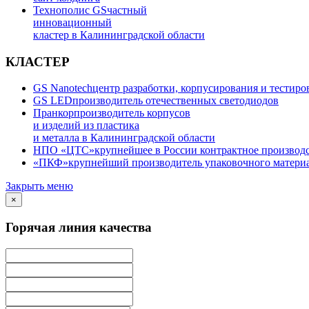
Технополис GS
частный
инновационный
кластер в Калининградской области
КЛАСТЕР
GS Nanotech
центр разработки, корпусирования и тестир
GS LED
производитель отечественных светодиодов
Пранкор
производитель корпусов
и изделий из пластика
и металла в Калининградской области
НПО «ЦТС»
крупнейшее в России контрактное производ
«ПКФ»
крупнейший производитель упаковочного материа
Закрыть меню
×
Горячая линия качества